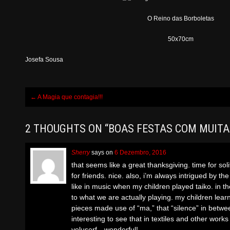
O Reino das Borboletas
50x70cm
Josefa Sousa
Post
←
A Magia que contagia!!!
navigation
2 THOUGHTS ON “
BOAS FESTAS COM MUITA
Sherry
says
on
6 Dezembro, 2016
that seems like a great thanksgiving. time for sol
for friends. nice. also, i’m always intrigued by th
like in music when my children played taiko. in th
to what we are actually playing. my children lear
pieces made use of “ma,” that “silence” in betwee
interesting to see that in textiles and other works
yoluserf…wonderful!