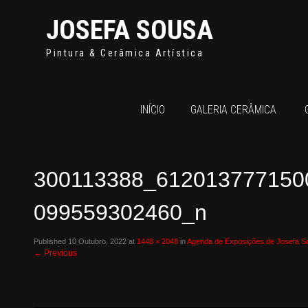
JOSEFA SOUSA
Pintura & Cerâmica Artística
INÍCIO
GALERIA CERÂMICA
300113388_612013777150
099559302460_n
Published
10 Outubro, 2022
at
1448 × 2048
in
Agenda de Exposições de Josefa S
←
Previous