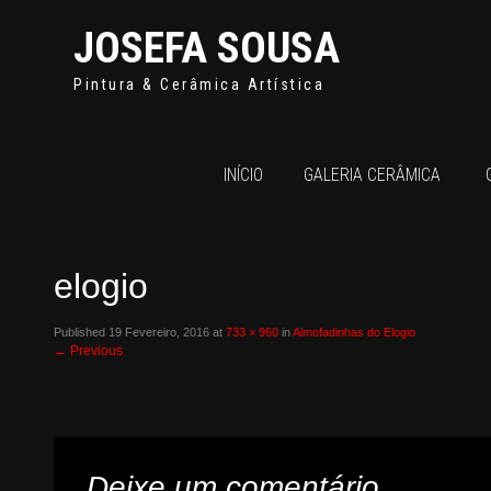
JOSEFA SOUSA
Pintura & Cerâmica Artística
INÍCIO
GALERIA CERÂMICA
elogio
Published
19 Fevereiro, 2016
at
733 × 960
in
Almofadinhas do Elogio
←
Previous
Deixe um comentário