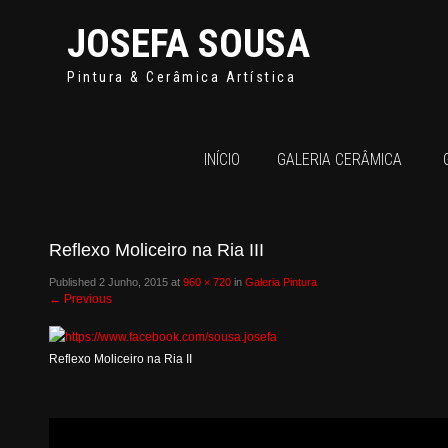
JOSEFA SOUSA
Pintura & Cerâmica Artística
INÍCIO
GALERIA CERÂMICA
Reflexo Moliceiro na Ria III
Published
2 Junho, 2015
at
960 × 720
in
Galeria Pintura
←
Previous
Reflexo Moliceiro na Ria II