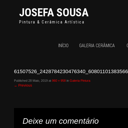
JOSEFA SOUSA
Pintura & Cerâmica Artística
INÍCIO
GALERIA CERÂMICA
61507526_2428784230476340_6080110138356
Published
28 Maio, 2019
at
960 × 958
in
Galeria Pintura
←
Previous
Deixe um comentário