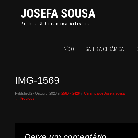
JOSEFA SOUSA
Pintura & Cerâmica Artística
INÍCIO
GALERIA CERÂMICA
IMG-1569
Published
27 Outubro, 2023
at
2560 × 2428
in
Cerâmica de Josefa Sousa
←
Previous
Deixe um comentário