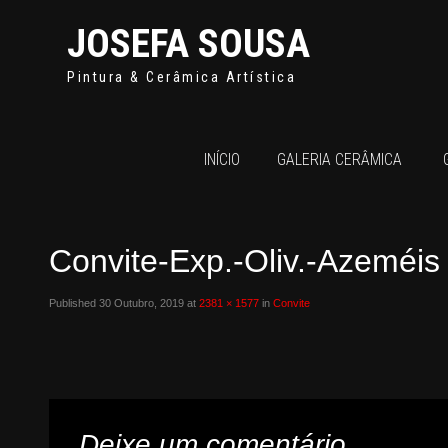
JOSEFA SOUSA
Pintura & Cerâmica Artística
INÍCIO
GALERIA CERÂMICA
Convite-Exp.-Oliv.-Azeméis
Published
30 Outubro, 2019
at
2381 × 1577
in
Convite
Deixe um comentário