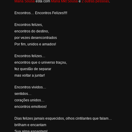
Maria Sousa
está com
Maria Mkt Sousa
e
2 outras pessoas
.
Encontros… Encontros Felizes!!!!
Encontros felizes,
encontros do destino,
por vezes desencontrados
Por fim, unidos e amados!
Encontros felizes…
encontros que o universo traçou,
fez questão de separar
mas voltar a juntar!
Encontros vividos…
sentidos…
corações unidos…
encontros emotivos!
Dias felizes jamais esquecidos, olhos cintilantes que falam…
brilham e encantam
Sua alma espantam!