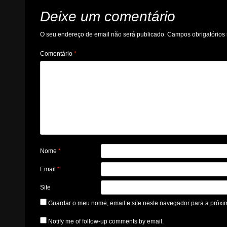
Deixe um comentário
O seu endereço de email não será publicado.
Campos obrigatório
Comentário
*
Nome
*
Email
*
Site
Guardar o meu nome, email e site neste navegador para a próxi
Notify me of follow-up comments by email.