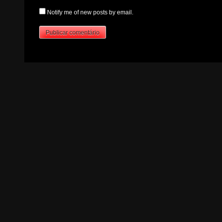
Notify me of new posts by email.