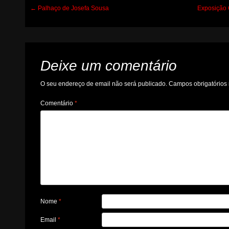
Post
←
Palhaço de Josefa Sousa
Exposição 
navigation
Deixe um comentário
O seu endereço de email não será publicado.
Campos obrigatório
Comentário
*
Nome
*
Email
*