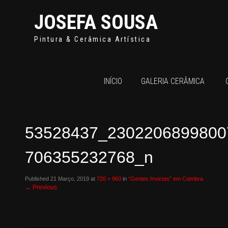
JOSEFA SOUSA
Pintura & Cerâmica Artística
INÍCIO
GALERIA CERÂMICA
53528437_2302206899800
706355232768_n
Published
21 Março, 2019
at
720 × 960
in
“Gentes Invictas” em Coimbra
←
Previous