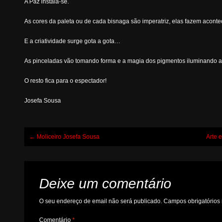
A Paz instala-se.
As cores da paleta ou de cada bisnaga são imperatriz, elas fazem acont
E a criatividade surge gota a gota…
As pinceladas vão tomando forma e a magia dos pigmentos iluminando 
O resto fica para o espectador!
Josefa Sousa
Post
←
Moliceiro Josefa Sousa
Arte 
navigation
Deixe um comentário
O seu endereço de email não será publicado.
Campos obrigatório
Comentário
*