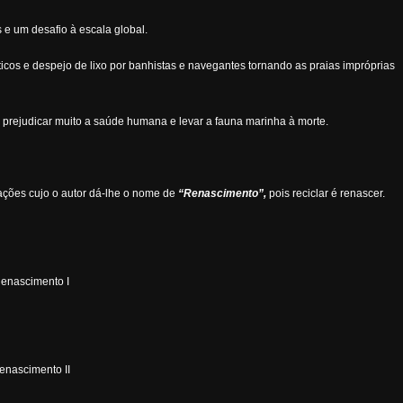
e um desafio à escala global.
ticos e despejo de lixo por banhistas e navegantes tornando as praias impróprias
m prejudicar muito a saúde humana e levar a fauna marinha à morte.
alações cujo o autor dá-lhe o nome de
“Renascimento”,
pois reciclar é renascer.
enascimento I
enascimento II