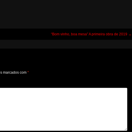
“Bom vinho, boa mesa” A primeira obra de 2019
→
os marcados com
*