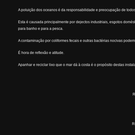
A poluição dos oceanos é da responsabilidade e preocupação de todos 
Esta é causada principalmente por dejectos industriais, esgotos domés
para banho e para a pesca.
A contaminação por coliformes fecais e outras bactérias nocivas pode
É hora de reflexão e atitude.
Apanhar e reciclar lixo que o mar dá à costa é o propósito destas inst
R
R