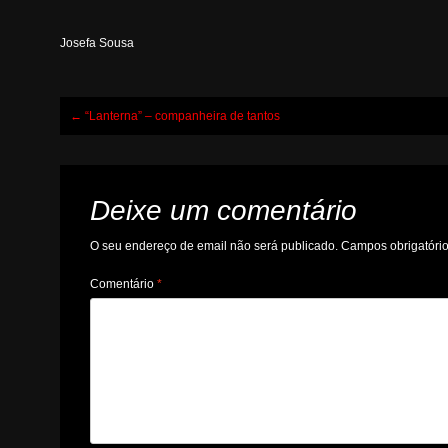
Josefa Sousa
Post
←
“Lanterna” – companheira de tantos
navigation
Deixe um comentário
O seu endereço de email não será publicado.
Campos obrigatóri
Comentário
*